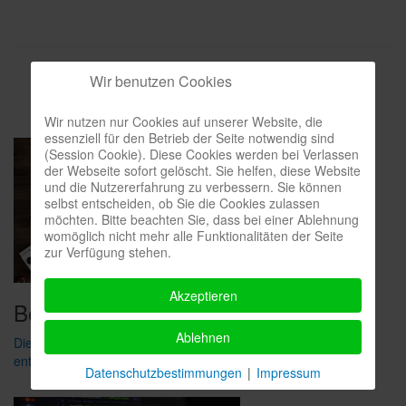
Wir benutzen Cookies
Wir nutzen nur Cookies auf unserer Website, die
essenziell für den Betrieb der Seite notwendig sind
(Session Cookie). Diese Cookies werden bei Verlassen
der Webseite sofort gelöscht. Sie helfen, diese Website
und die Nutzererfahrung zu verbessern. Sie können
selbst entscheiden, ob Sie die Cookies zulassen
möchten. Bitte beachten Sie, dass bei einer Ablehnung
womöglich nicht mehr alle Funktionalitäten der Seite
zur Verfügung stehen.
Akzeptieren
Beratung
Ablehnen
Die L&H Softwareberatung und Entwicklung GmbH berät Sie,
entwickelt und erstellt Komplettlösungen für Ihr Unternehmen.
Datenschutzbestimmungen
|
Impressum