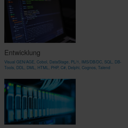
Entwicklung
Visual GEN/AGE, Cobol, DataStage, PL/1, IMS/DB/DC, SQL, DB-
Tools, DDL, DML, HTML, PHP, C#, Delphi, Cognos, Talend