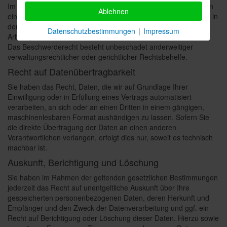
Im Falle von Verstößen gegen die DSGVO steht den Betroffenen
Ablehnen
ein Beschwerderecht bei einer Aufsichtsbehörde, insbesondere in
dem Mitgliedstaat ihres gewöhnlichen Aufenthalts, ihres
Datenschutzbestimmungen
|
Impressum
Arbeitsplatzes oder des Orts des mutmaßlichen Verstoßes zu.
Das Beschwerderecht besteht unbeschadet anderweitiger
verwaltungsrechtlicher oder gerichtlicher Rechtsbehelfe.
Recht auf Daten­übertrag­barkeit
Sie haben das Recht, Daten, die wir auf Grundlage Ihrer
Einwilligung oder in Erfüllung eines Vertrags automatisiert
verarbeiten, an sich oder an einen Dritten in einem gängigen,
maschinenlesbaren Format aushändigen zu lassen. Sofern Sie
die direkte Übertragung der Daten an einen anderen
Verantwortlichen verlangen, erfolgt dies nur, soweit es technisch
machbar ist.
Auskunft, Berichtigung und Löschung
Sie haben im Rahmen der geltenden gesetzlichen Bestimmungen
jederzeit das Recht auf unentgeltliche Auskunft über Ihre
gespeicherten personenbezogenen Daten, deren Herkunft und
Empfänger und den Zweck der Datenverarbeitung und ggf. ein
Recht auf Berichtigung oder Löschung dieser Daten. Hierzu sowie